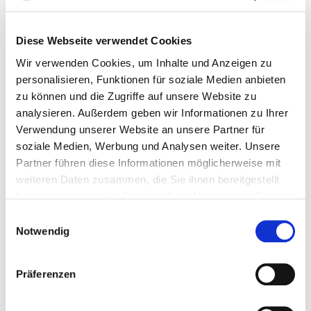
Diese Webseite verwendet Cookies
Advanced
Disinfectant &
Wir verwenden Cookies, um Inhalte und Anzeigen zu
Disinfectant &
Hygiene Hand Gel
personalisieren, Funktionen für soziale Medien anbieten
Hand Hygiene
100ml
zu können und die Zugriffe auf unsere Website zu
Tissue
analysieren. Außerdem geben wir Informationen zu Ihrer
Read more
Verwendung unserer Website an unsere Partner für
Read more
soziale Medien, Werbung und Analysen weiter. Unsere
Partner führen diese Informationen möglicherweise mit
weiteren Daten zusammen, die Sie ihnen bereitgestellt
haben oder die sie im Rahmen Ihrer Nutzung der Dienste
gesammelt haben.
Einwilligungsauswahl
Notwendig
Präferenzen