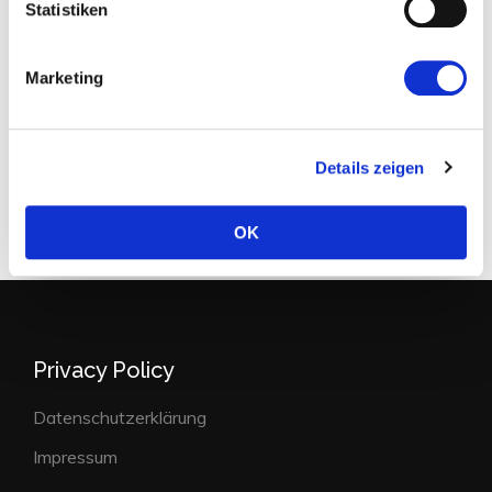
Statistiken
Disinfectant &
Disinfectant &
Hygiene Hand Gel
Hygiene Hand
Marketing
500ml
Spray 50ml
Read more
Read more
Details zeigen
OK
Privacy Policy
Datenschutzerklärung
Impressum