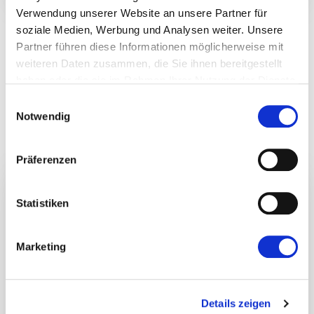
Verwendung unserer Website an unsere Partner für
soziale Medien, Werbung und Analysen weiter. Unsere
Partner führen diese Informationen möglicherweise mit
weiteren Daten zusammen, die Sie ihnen bereitgestellt
haben oder die sie im Rahmen Ihrer Nutzung der Dienste
gesammelt haben.
Einwilligungsauswahl
Notwendig
Präferenzen
Home Hygiene
Statistiken
As part of our home hygiene range, we have easy-
Marketing
to-use surface disinfectant sprays which contain
high quality formulas and provide reliable results
and can be used on most surfaces in your home.
Details zeigen