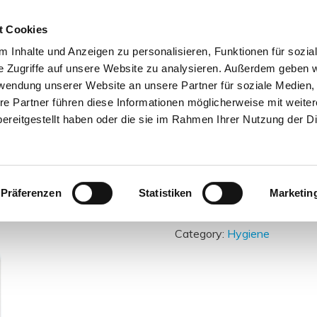
H
t Cookies
 Inhalte und Anzeigen zu personalisieren, Funktionen für sozia
e Zugriffe auf unsere Website zu analysieren. Außerdem geben w
rwendung unserer Website an unsere Partner für soziale Medien
re Partner führen diese Informationen möglicherweise mit weite
Disinfectant
ereitgestellt haben oder die sie im Rahmen Ihrer Nutzung der D
50ml
This is a versatile product whic
Präferenzen
Statistiken
Marketin
sanitize them. It helps kill 99
Category:
Hygiene